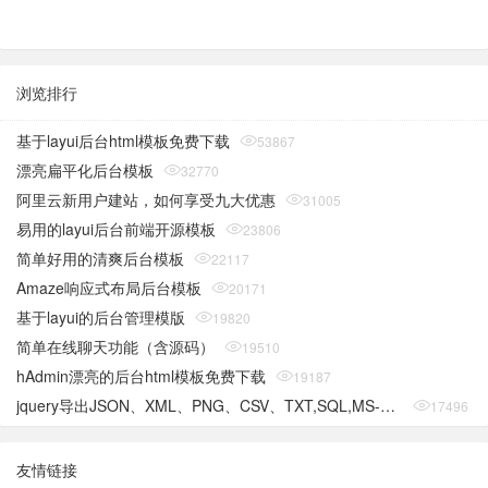
浏览排行
基于layui后台html模板免费下载
53867
漂亮扁平化后台模板
32770
阿里云新用户建站，如何享受九大优惠
31005
易用的layui后台前端开源模板
23806
简单好用的清爽后台模板
22117
Amaze响应式布局后台模板
20171
基于layui的后台管理模版
19820
简单在线聊天功能（含源码）
19510
hAdmin漂亮的后台html模板免费下载
19187
jquery导出JSON、XML、PNG、CSV、TXT,SQL,MS-Word,Ms-Excel Ms-Powerpoint、PDF插件
17496
友情链接