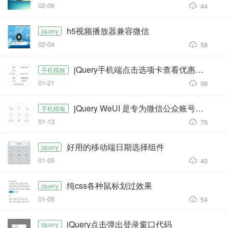
02-06
44
h5视频播放器兼容微信
jquery
02-04
58
jQuery手机端点击选项卡查看优惠券代码
手机模板
01-21
56
jQuery WeUI 是专为微信公众账号开发而设计的一个简洁而强大的UI库
手机模板
01-13
76
好用的移动端日期选择组件
jquery
01-05
43
纯css各种鼠标划过效果
jquery
01-05
54
jQuery点击弹出登录窗口代码
jquery