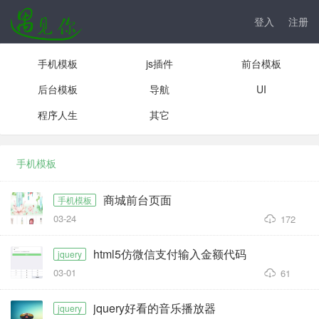
登入
注册
手机模板
js插件
前台模板
后台模板
导航
UI
程序人生
其它
手机模板
商城前台页面
手机模板
03-24
172
html5仿微信支付输入金额代码
jquery
03-01
61
jquery好看的音乐播放器
jquery