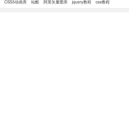
CSS3动画库
站酷
阿里矢量图库
jquery教程
css教程