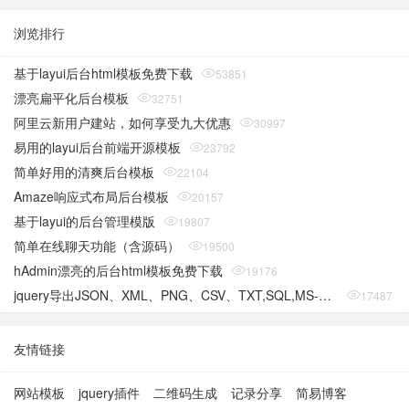
浏览排行
基于layui后台html模板免费下载
53851
漂亮扁平化后台模板
32751
阿里云新用户建站，如何享受九大优惠
30997
易用的layui后台前端开源模板
23792
简单好用的清爽后台模板
22104
Amaze响应式布局后台模板
20157
基于layui的后台管理模版
19807
简单在线聊天功能（含源码）
19500
hAdmin漂亮的后台html模板免费下载
19176
jquery导出JSON、XML、PNG、CSV、TXT,SQL,MS-Word,Ms-Excel Ms-Powerpoint、PDF插件
17487
友情链接
网站模板
jquery插件
二维码生成
记录分享
简易博客