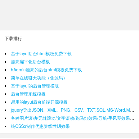
下载排行
基于layui后台html模板免费下载
漂亮扁平化后台模板
hAdmin漂亮的后台html模板免费下载
简单在线聊天功能（含源码）
基于layui的后台管理模版
后台管理系统模板
易用的layui后台前端开源模板
jquery导出JSON、XML、PNG、CSV、TXT,SQL,MS-Word,Ms-Excel Ms-Powerpoint、PDF插件
各种图片滚动/无缝滚动/文字滚动/跑马灯效果/导航/手风琴效果/轮播
纯CSS3制作优惠券线性UI效果