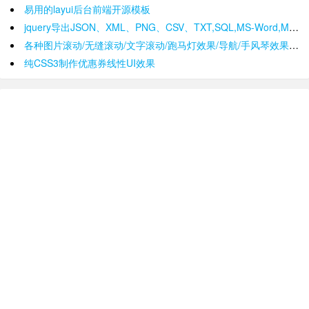
易用的layui后台前端开源模板
jquery导出JSON、XML、PNG、CSV、TXT,SQL,MS-Word,Ms-Excel Ms-Powerpoint、PDF插件
各种图片滚动/无缝滚动/文字滚动/跑马灯效果/导航/手风琴效果/轮播
纯CSS3制作优惠券线性UI效果