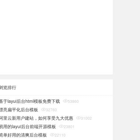
浏览排行
基于layui后台html模板免费下载
53860
漂亮扁平化后台模板
32760
阿里云新用户建站，如何享受九大优惠
31002
易用的layui后台前端开源模板
23801
简单好用的清爽后台模板
22110