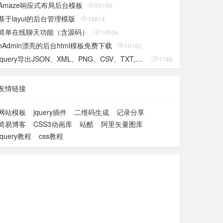
Amaze响应式布局后台模板
20166
基于layui的后台管理模版
19814
简单在线聊天功能（含源码）
19506
hAdmin漂亮的后台html模板免费下载
19182
jquery导出JSON、XML、PNG、CSV、TXT,SQL,MS-Word,Ms-Excel Ms-Powerpoint、PDF插件
17493
友情链接
网站模板
jquery插件
二维码生成
记录分享
简易博客
CSS3动画库
站酷
阿里矢量图库
jquery教程
css教程