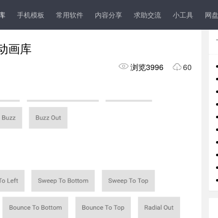
导航
UI
程序人生
其它
s库
手机模板
常用软件
内容分享
求助交流
小工具
网
效动画库
浏览3996
60