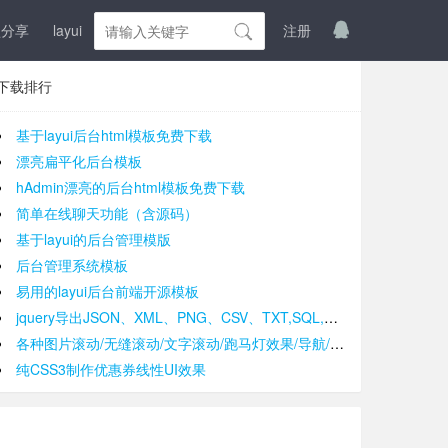
盘分享
layui
登入
注册
下载排行
基于layui后台html模板免费下载
漂亮扁平化后台模板
hAdmin漂亮的后台html模板免费下载
简单在线聊天功能（含源码）
基于layui的后台管理模版
后台管理系统模板
易用的layui后台前端开源模板
jquery导出JSON、XML、PNG、CSV、TXT,SQL,MS-Word,Ms-Excel Ms-Powerpoint、PDF插件
各种图片滚动/无缝滚动/文字滚动/跑马灯效果/导航/手风琴效果/轮播
纯CSS3制作优惠券线性UI效果