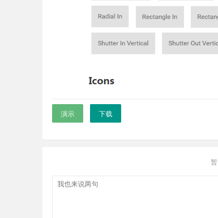
演示
下载
暂