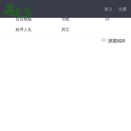
手机模板
js插件
前台模板
登入
注册
后台模板
导航
UI
车载U盘音乐合集，共3068首无损歌曲
程序人生
其它
浏览620