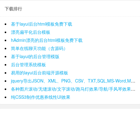
下载排行
基于layui后台html模板免费下载
漂亮扁平化后台模板
hAdmin漂亮的后台html模板免费下载
简单在线聊天功能（含源码）
基于layui的后台管理模版
后台管理系统模板
易用的layui后台前端开源模板
jquery导出JSON、XML、PNG、CSV、TXT,SQL,MS-Word,Ms-Excel Ms-Powerpoint、PDF插件
各种图片滚动/无缝滚动/文字滚动/跑马灯效果/导航/手风琴效果/轮播
纯CSS3制作优惠券线性UI效果