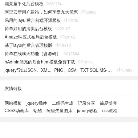
漂亮扁平化后台模板
32754
阿里云新用户建站，如何享受九大优惠
30998
易用的layui后台前端开源模板
23795
简单好用的清爽后台模板
22107
Amaze响应式布局后台模板
20162
基于layui的后台管理模版
19810
简单在线聊天功能（含源码）
19504
hAdmin漂亮的后台html模板免费下载
19178
jquery导出JSON、XML、PNG、CSV、TXT,SQL,MS-Word,Ms-Excel Ms-Powerpoint、PDF插件
17489
友情链接
网站模板
jquery插件
二维码生成
记录分享
简易博客
CSS3动画库
站酷
阿里矢量图库
jquery教程
css教程