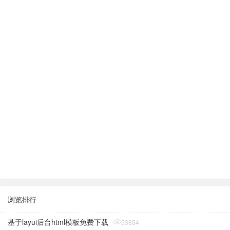
浏览排行
基于layui后台html模板免费下载
53854