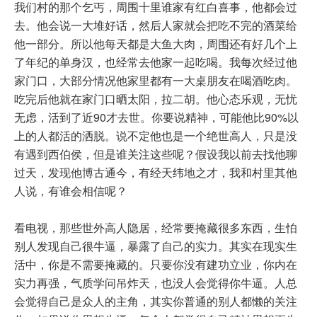
我们村的那个乞丐，周围十里谁家有红白喜事，他都会过
去。他会说一大堆好话，然后人家就会把吃不完的酒菜给
他一部分。所以他每天都是大鱼大肉，周围还有好几个上
了年纪的单身汉，也经常去他家一起吃喝。我每次经过他
家门口，大部分情况他家里都有一大桌朋友在喝酒吃肉。
吃完后他就在家门口晒太阳，拉二胡。他心态乐观，无忧
无虑，活到了近90才去世。你要说精神，可能他比90%以
上的人都活的洒脱。说不定他也是一个绝世高人，只是没
有遇到西伯侯，但是谁关注这些呢？假设我以前去找他聊
过天，发现他博古通今，有经天纬地之才，我和村里其他
人说，有谁会相信呢？
看电视，那些世外高人隐居，经常要掩藏很多东西，生怕
别人发现自己很牛逼，暴露了自己的实力。其实在现实生
活中，你是不需要掩藏的。只要你没有建功立业，你内在
实力再强，气质学问吊炸天，也没人会觉得你牛逼。人总
会觉得自己是众人的主角，其实你普通的别人都懒的关注