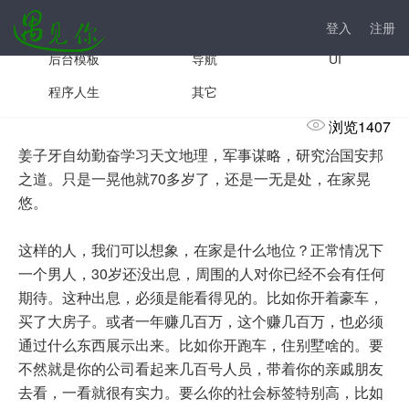
手机模板
js插件
前台模板
登入
注册
后台模板
导航
UI
大隐隐于市
程序人生
其它
浏览1407
姜子牙自幼勤奋学习天文地理，军事谋略，研究治国安邦
之道。只是一晃他就70多岁了，还是一无是处，在家晃
悠。
这样的人，我们可以想象，在家是什么地位？正常情况下
一个男人，30岁还没出息，周围的人对你已经不会有任何
期待。这种出息，必须是能看得见的。比如你开着豪车，
买了大房子。或者一年赚几百万，这个赚几百万，也必须
通过什么东西展示出来。比如你开跑车，住别墅啥的。要
不然就是你的公司看起来几百号人员，带着你的亲戚朋友
去看，一看就很有实力。要么你的社会标签特别高，比如