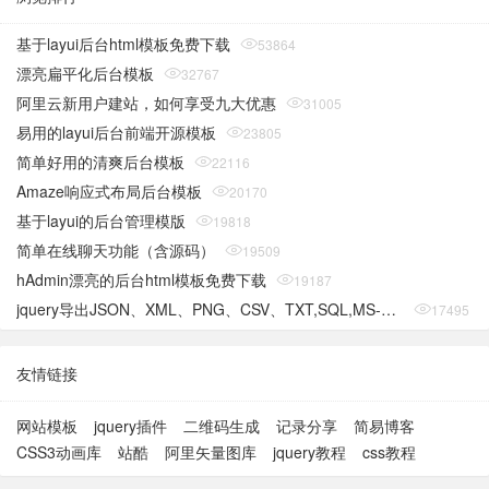
基于layui后台html模板免费下载
53864
漂亮扁平化后台模板
32767
阿里云新用户建站，如何享受九大优惠
31005
易用的layui后台前端开源模板
23805
简单好用的清爽后台模板
22116
Amaze响应式布局后台模板
20170
基于layui的后台管理模版
19818
简单在线聊天功能（含源码）
19509
hAdmin漂亮的后台html模板免费下载
19187
jquery导出JSON、XML、PNG、CSV、TXT,SQL,MS-Word,Ms-Excel Ms-Powerpoint、PDF插件
17495
友情链接
网站模板
jquery插件
二维码生成
记录分享
简易博客
CSS3动画库
站酷
阿里矢量图库
jquery教程
css教程