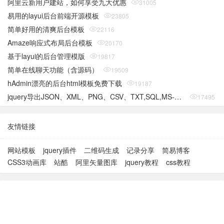
阿里云新用户建站，如何享受九大优惠
31005
易用的layui后台前端开源模板
23805
简单好用的清爽后台模板
22116
Amaze响应式布局后台模板
20170
基于layui的后台管理模版
19817
简单在线聊天功能（含源码）
19509
hAdmin漂亮的后台html模板免费下载
19187
jquery导出JSON、XML、PNG、CSV、TXT,SQL,MS-Word,Ms-Excel Ms-Powerpoint、PDF插件
17495
友情链接
网站模板
jquery插件
二维码生成
记录分享
简易博客
CSS3动画库
站酷
阿里矢量图库
jquery教程
css教程