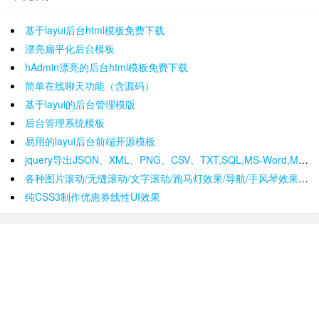
基于layui后台html模板免费下载
漂亮扁平化后台模板
hAdmin漂亮的后台html模板免费下载
简单在线聊天功能（含源码）
基于layui的后台管理模版
后台管理系统模板
易用的layui后台前端开源模板
jquery导出JSON、XML、PNG、CSV、TXT,SQL,MS-Word,Ms-Excel Ms-Powerpoint、PDF插件
各种图片滚动/无缝滚动/文字滚动/跑马灯效果/导航/手风琴效果/轮播
纯CSS3制作优惠券线性UI效果