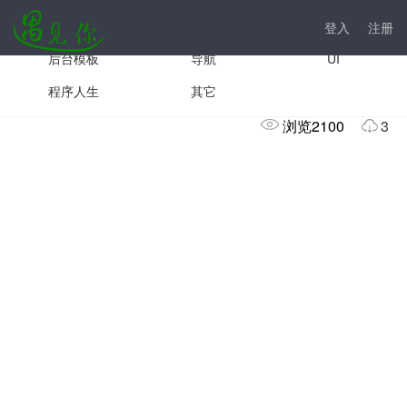
手机模板
js插件
前台模板
登入
注册
后台模板
导航
UI
小程序日历插件
程序人生
其它
浏览2100
3