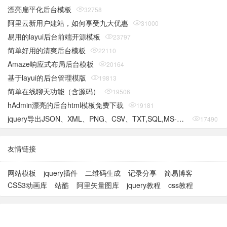
漂亮扁平化后台模板
32758
阿里云新用户建站，如何享受九大优惠
31000
易用的layui后台前端开源模板
23797
简单好用的清爽后台模板
22110
Amaze响应式布局后台模板
20164
基于layui的后台管理模版
19813
简单在线聊天功能（含源码）
19506
hAdmin漂亮的后台html模板免费下载
19181
jquery导出JSON、XML、PNG、CSV、TXT,SQL,MS-Word,Ms-Excel Ms-Powerpoint、PDF插件
17490
友情链接
网站模板
jquery插件
二维码生成
记录分享
简易博客
CSS3动画库
站酷
阿里矢量图库
jquery教程
css教程