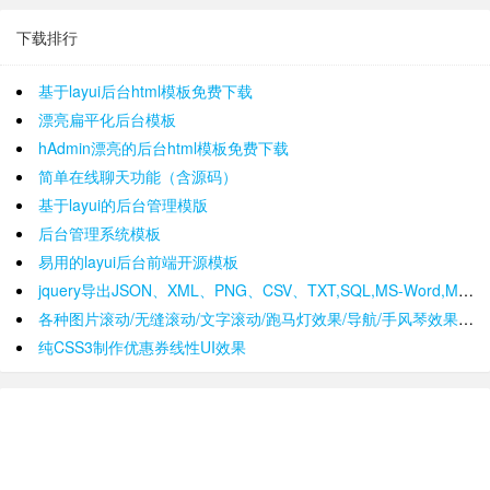
下载排行
基于layui后台html模板免费下载
漂亮扁平化后台模板
hAdmin漂亮的后台html模板免费下载
简单在线聊天功能（含源码）
基于layui的后台管理模版
后台管理系统模板
易用的layui后台前端开源模板
jquery导出JSON、XML、PNG、CSV、TXT,SQL,MS-Word,Ms-Excel Ms-Powerpoint、PDF插件
各种图片滚动/无缝滚动/文字滚动/跑马灯效果/导航/手风琴效果/轮播
纯CSS3制作优惠券线性UI效果