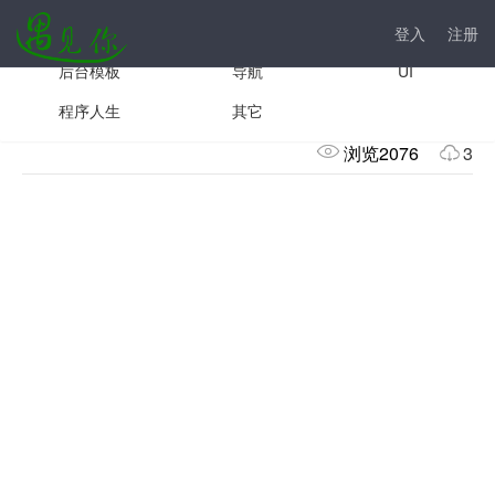
手机模板
js插件
前台模板
登入
注册
后台模板
导航
UI
Html5录音插件
程序人生
其它
浏览2076
3