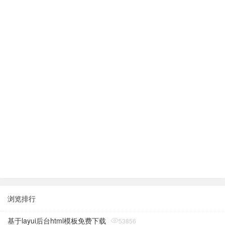
浏览排行
基于layui后台html模板免费下载
53856