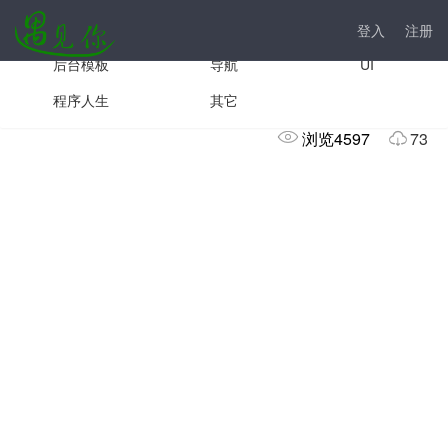
手机模板
js插件
前台模板
登入
注册
后台模板
导航
UI
简洁商城系统后台管理模板
程序人生
其它
浏览4597
73