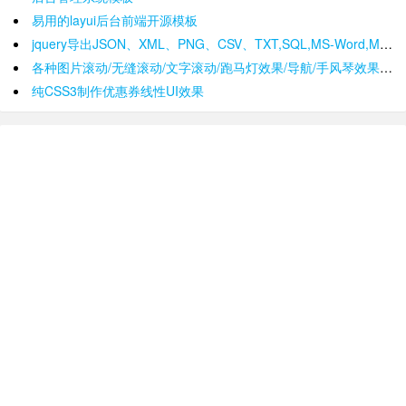
易用的layui后台前端开源模板
jquery导出JSON、XML、PNG、CSV、TXT,SQL,MS-Word,Ms-Excel Ms-Powerpoint、PDF插件
各种图片滚动/无缝滚动/文字滚动/跑马灯效果/导航/手风琴效果/轮播
纯CSS3制作优惠券线性UI效果