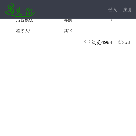
手机模板
js插件
前台模板
登入
注册
后台模板
导航
UI
css3进度条动画样式
程序人生
其它
浏览4984
58