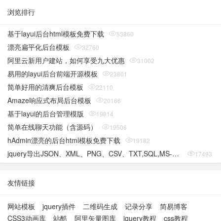
浏览排行
基于layui后台html模板免费下载
53860
漂亮扁平化后台模板
32760
阿里云新用户建站，如何享受九大优惠
31002
易用的layui后台前端开源模板
23801
简单好用的清爽后台模板
22110
Amaze响应式布局后台模板
20166
基于layui的后台管理模版
19814
简单在线聊天功能（含源码）
19506
hAdmin漂亮的后台html模板免费下载
19182
jquery导出JSON、XML、PNG、CSV、TXT,SQL,MS-Word,Ms-Excel Ms-Powerpoint、PDF插件
17493
友情链接
网站模板
jquery插件
二维码生成
记录分享
简易博客
CSS3动画库
站酷
阿里矢量图库
jquery教程
css教程