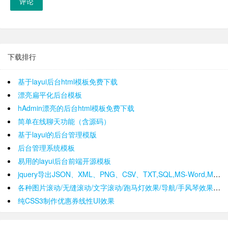
评论
下载排行
基于layui后台html模板免费下载
漂亮扁平化后台模板
hAdmin漂亮的后台html模板免费下载
简单在线聊天功能（含源码）
基于layui的后台管理模版
后台管理系统模板
易用的layui后台前端开源模板
jquery导出JSON、XML、PNG、CSV、TXT,SQL,MS-Word,Ms-Excel Ms-Powerpoint、PDF插件
各种图片滚动/无缝滚动/文字滚动/跑马灯效果/导航/手风琴效果/轮播
纯CSS3制作优惠券线性UI效果