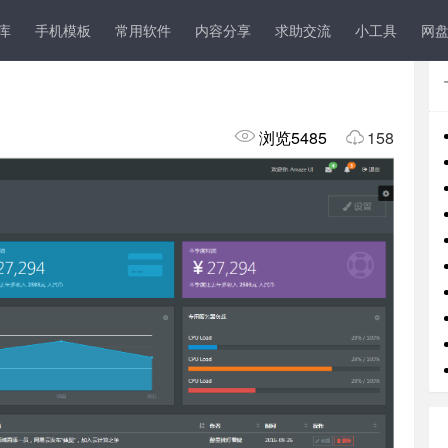
导航
UI
程序人生
其它
s库
手机模板
常用软件
内容分享
求助交流
小工具
网
浏览5485
158