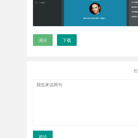
演示
下载
暂
评论