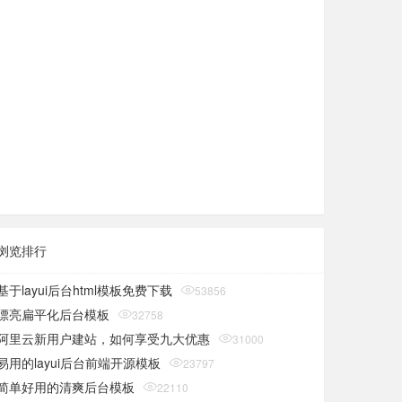
浏览排行
基于layui后台html模板免费下载
53856
漂亮扁平化后台模板
32758
阿里云新用户建站，如何享受九大优惠
31000
易用的layui后台前端开源模板
23797
简单好用的清爽后台模板
22110