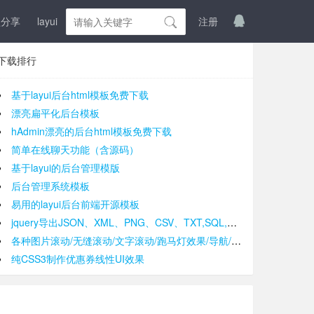
盘分享
layui
登入
注册
下载排行
基于layui后台html模板免费下载
漂亮扁平化后台模板
hAdmin漂亮的后台html模板免费下载
简单在线聊天功能（含源码）
基于layui的后台管理模版
后台管理系统模板
易用的layui后台前端开源模板
jquery导出JSON、XML、PNG、CSV、TXT,SQL,MS-Word,Ms-Excel Ms-Powerpoint、PDF插件
各种图片滚动/无缝滚动/文字滚动/跑马灯效果/导航/手风琴效果/轮播
纯CSS3制作优惠券线性UI效果