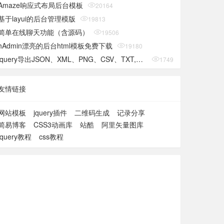
Amaze响应式布局后台模板
20164
基于layui的后台管理模版
19813
简单在线聊天功能（含源码）
19506
hAdmin漂亮的后台html模板免费下载
19180
jquery导出JSON、XML、PNG、CSV、TXT,SQL,MS-Word,Ms-Excel Ms-Powerpoint、PDF插件
17490
友情链接
网站模板
jquery插件
二维码生成
记录分享
简易博客
CSS3动画库
站酷
阿里矢量图库
jquery教程
css教程