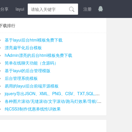
盘分享
layui
登入
注册
下载排行
基于layui后台html模板免费下载
漂亮扁平化后台模板
hAdmin漂亮的后台html模板免费下载
简单在线聊天功能（含源码）
基于layui的后台管理模版
后台管理系统模板
易用的layui后台前端开源模板
jquery导出JSON、XML、PNG、CSV、TXT,SQL,MS-Word,Ms-Excel Ms-Powerpoint、PDF插件
各种图片滚动/无缝滚动/文字滚动/跑马灯效果/导航/手风琴效果/轮播
纯CSS3制作优惠券线性UI效果