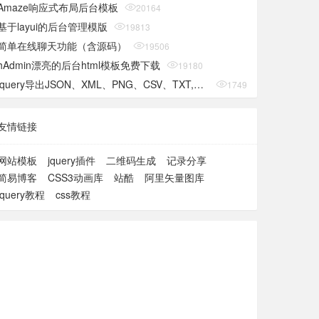
Amaze响应式布局后台模板
20164
基于layui的后台管理模版
19813
简单在线聊天功能（含源码）
19506
hAdmin漂亮的后台html模板免费下载
19180
jquery导出JSON、XML、PNG、CSV、TXT,SQL,MS-Word,Ms-Excel Ms-Powerpoint、PDF插件
17490
友情链接
网站模板
jquery插件
二维码生成
记录分享
简易博客
CSS3动画库
站酷
阿里矢量图库
jquery教程
css教程