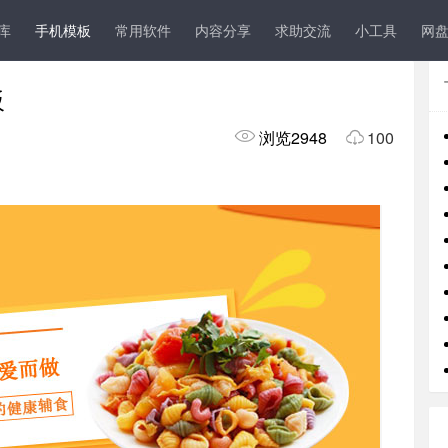
导航
UI
程序人生
其它
s库
手机模板
常用软件
内容分享
求助交流
小工具
网
板
浏览2948
100