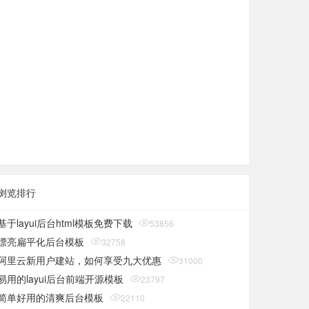
浏览排行
基于layui后台html模板免费下载
53856
漂亮扁平化后台模板
32758
阿里云新用户建站，如何享受九大优惠
31000
易用的layui后台前端开源模板
23797
简单好用的清爽后台模板
22110