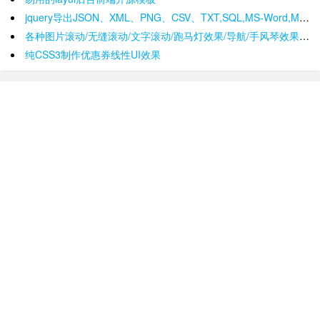
jquery导出JSON、XML、PNG、CSV、TXT,SQL,MS-Word,Ms-Excel Ms-Powerpoint、PDF插件
各种图片滚动/无缝滚动/文字滚动/跑马灯效果/导航/手风琴效果/轮播
纯CSS3制作优惠券线性UI效果