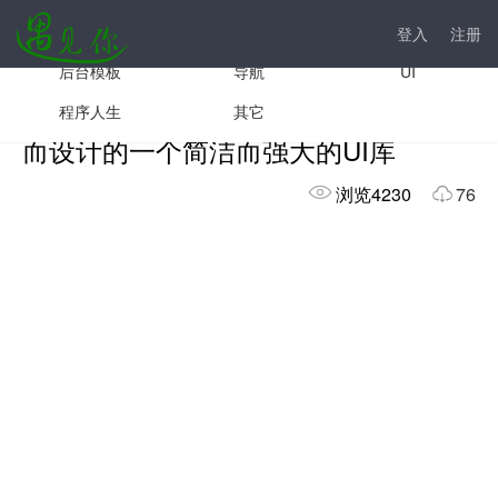
手机模板
js插件
前台模板
登入
注册
后台模板
导航
UI
jQuery WeUI 是专为微信公众账号开发
程序人生
其它
而设计的一个简洁而强大的UI库
浏览4230
76