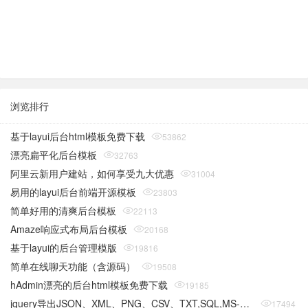
浏览排行
基于layui后台html模板免费下载
53862
漂亮扁平化后台模板
32763
阿里云新用户建站，如何享受九大优惠
31004
易用的layui后台前端开源模板
23803
简单好用的清爽后台模板
22113
Amaze响应式布局后台模板
20168
基于layui的后台管理模版
19816
简单在线聊天功能（含源码）
19508
hAdmin漂亮的后台html模板免费下载
19185
jquery导出JSON、XML、PNG、CSV、TXT,SQL,MS-Word,Ms-Excel Ms-Powerpoint、PDF插件
17494